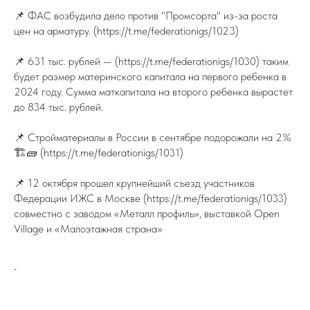
📌 ФАС возбудила дело против "Промсорта" из-за роста
цен на арматуру. (https://t.me/federationigs/1023)
📌 631 тыс. рублей — (https://t.me/federationigs/1030) таким
будет размер материнского капитала на первого ребенка в
2024 году. Сумма маткапитала на второго ребенка вырастет
до 834 тыс. рублей.
📌 Стройматериалы в России в сентябре подорожали на 2%
ПОДПИСЫВАЙТЕСЬ НА TELEGRAM
ФЕДЕРАЦИИ ИЖС
🏗🧱 (https://t.me/federationigs/1031)
На канале вы найдете самую свежую
информацию о всех событиях связанных
с ИЖС.
📌 12 октября прошел крупнейший съезд участников
Федерации ИЖС в Москве (https://t.me/federationigs/1033)
TELEGRAM
совместно с заводом «Металл профиль», выставкой Open
Village и «Малоэтажная страна»
-
8 (800) 77-00-180
federation@igsrus.ru