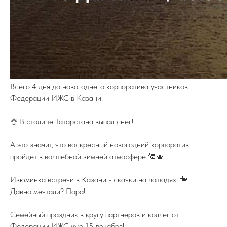
Всего 4 дня до новогоднего корпоратива участников
ПОДПИСЫВАЙТЕСЬ НА TELEGRAM
ФЕДЕРАЦИИ ИЖС
Федерации ИЖС в Казани!
На канале вы найдете самую свежую
информацию о всех событиях связанных
с ИЖС.
☃️ В столице Татарстана выпал снег!
TELEGRAM
А это значит, что воскресный новогодний корпоратив
пройдет в волшебной зимней атмосфере 🎅🎄
Изюминка встречи в Казани - скачки на лошадях! 🐎
Давно мечтали? Пора!
8 (800) 77-00-180
federation@igsrus.ru
Семейный праздник в кругу партнеров и коллег от
Федерации ИЖС уже 15 декабря!