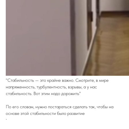
ПОДПИСЫВАЙТЕСЬ НА TELEGRAM
ФЕДЕРАЦИИ ИЖС
На канале вы найдете самую свежую
информацию о всех событиях связанных
с ИЖС.
TELEGRAM
"Стабильность — это крайне важно. Смотрите, в мире
напряженность, турбулентность, взрывы, а у нас
стабильность. Вот этим надо дорожить"
8 (800) 77-00-180
По его словам, нужно постараться сделать так, чтобы на
federation@igsrus.ru
основе этой стабильности было развитие
-