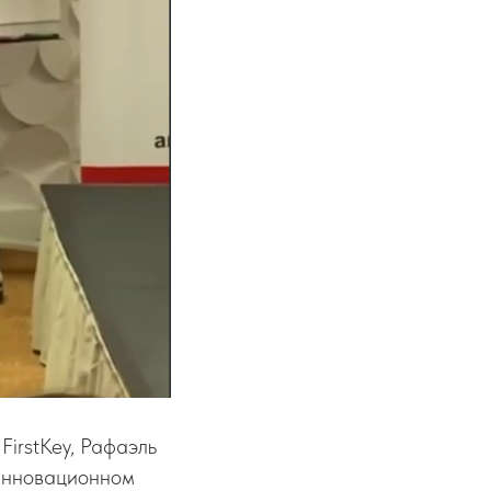
irstKey, Рафаэль
инновационном