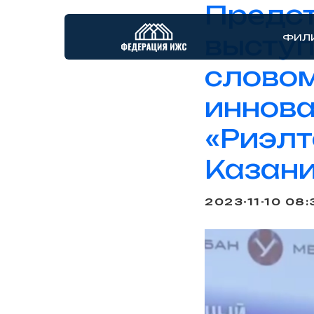
Предс
выступ
ФИЛ
слово
иннов
«Риэлт
Казани
2023-11-10 08: