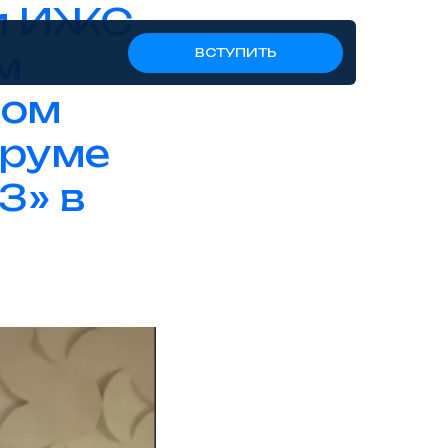
и ИЖС
м
ВСТУПИТЬ
ном
оруме
3» в