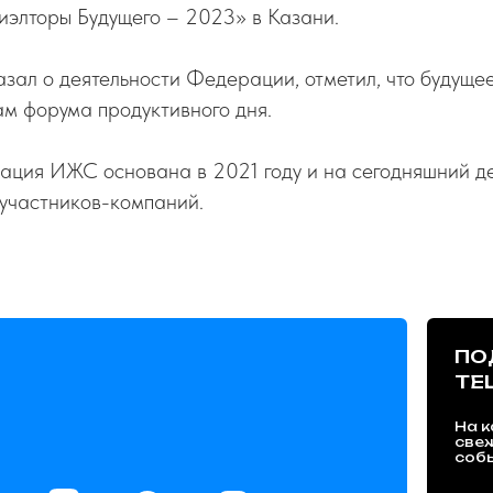
иэлторы Будущего – 2023» в Казани.
зал о деятельности Федерации, отметил, что будуще
м форума продуктивного дня.
ция ИЖС основана в 2021 году и на сегодняшний де
 участников-компаний.
ПО
TE
На к
све
собы