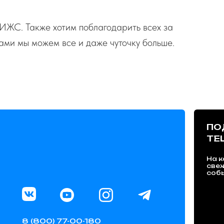
ЖС. Также хотим поблагодарить всех за
вами мы можем все и даже чуточку больше.
ПО
TE
На к
све
собы
8 (800) 77-00-180