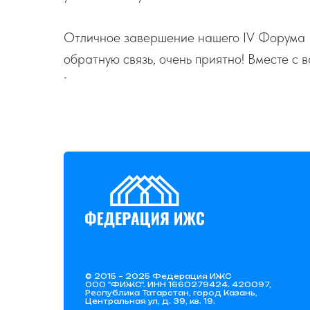
Отличное завершение нашего IV Форума И
обратную связь, очень приятно! Вместе с 
-
© 2015 – 2025 Федерация ИЖС
ООО "ФИЖС". ИНН 1660279424. 420097,
Республика Татарстан, город Казань,
Центральная ул, д. 39, кв. 19.