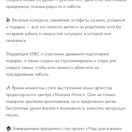
праздником, полным радости и заботы.
🎤 Весёлые конкурсы, семейные эстафеты, музыка, угощения
и подарки — всё это помогло детям и их родителям хотя бы
на время забыть о непростой ситуации, в которой они
оказались.
Федерация ИЖС и участники движения подготовили
ПОДПИСЫВАЙТЕСЬ НА TELEGRAM
подарки, а также скидки на стройматериалы и отдых для
ФЕДЕРАЦИИ ИЖС
каждой семьи, чтобы хоть немного облегчить их
На канале вы найдете самую свежую
информацию о всех событиях связанных
с ИЖС.
повседневные заботы.
TELEGRAM
🎶 Ярким моментом стало выступление юных артистов
продюсерского центра «Милана Music». Они не только
подарили зрителям вдохновение, но и предложили детям
бесплатные уроки вокала и возможность записать авторскую
песню.
8 (800) 77-00-180
🏠 Завершением праздника стал проект «Наш дом в ваших
federation@igsrus.ru