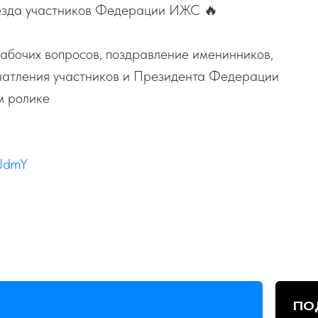
ъезда участников Федерации ИЖС 🔥
абочих вопросов, поздравление именинников,
чатления участников и Президента Федерации
м ролике
KJdmY
ПО