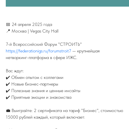
📅 24 апреля 2025 года
📍 Москва | Vegas City Hall
7-й Всероссийский Форум "СТРОИТЬ"
https://federationigs.ru/forumstroit7
— крупнейшая
нетворкинг-платформа в сфере ИЖС.
Вас ждут:
✔️ Обмен опытом с коллегами
✔️ Новые бизнес-партнеры
✔️ Полезные знания и ценные инсайты
✔️ Приятные эмоции и знакомства
💼 Выиграйте: 2 сертификата на тариф "Бизнес", стоимостью
ПОДПИСЫВАЙТЕСЬ НА TELEGRAM
ФЕДЕРАЦИИ ИЖС
15000 рублей каждый, который включает:
На канале вы найдете самую свежую
информацию о всех событиях связанных
с ИЖС.