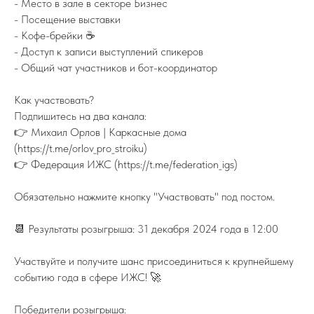
- Место в зале в секторе Бизнес
- Посещение выставки
TELEGRAM
- Кофе-брейки ☕️
- Доступ к записи выступлений спикеров
- Общий чат участников и бот-координатор
Как участвовать?
Подпишитесь на два канала:
8 (800) 77-00-180
👉 Михаил Орлов | Каркасные дома
federation@igsrus.ru
(https://t.me/orlov_pro_stroiku)
👉 Федерация ИЖС (https://t.me/federation_igs)
© 2015 – 2025 Федерация ИЖС
ООО "ФИЖС". ИНН 1660279424. 420097, Республика
Обязательно нажмите кнопку "Участвовать" под постом.
Татарстан, город Казань, Центральная ул, д. 39, кв. 19.
Политика в отношении обработки
персональных данных
📆 Результаты розыгрыша: 31 декабря 2024 года в 12:00
Instagram — проект Meta Platforms Inc., деятельность которой
признана экстремистской и запрещена на территории РФ
Участвуйте и получите шанс присоединиться к крупнейшему
событию года в сфере ИЖС! 🚀
Победители розыгрыша: