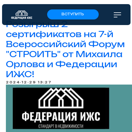
ВСТУПИТЬ
Розыгрыш 2
сертификатов на 7-й
Всероссийский Форум
"СТРОИТЬ" от Михаила
Орлова и Федерации
ИЖС!
2024-12-29 13:27