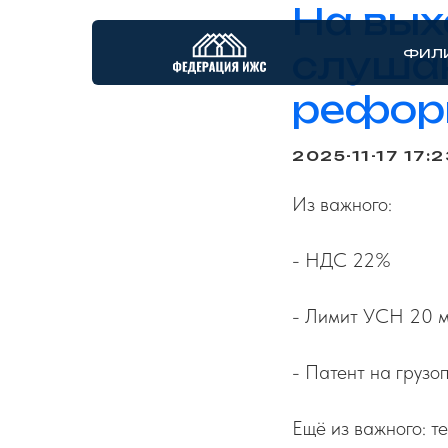
На вых
слушан
ФИЛ
рефор
2025-11-17 17:2
Из важного:
- НДС 22%
- Лимит УСН 20 м
- Патент на грузо
Ещё из важного: т