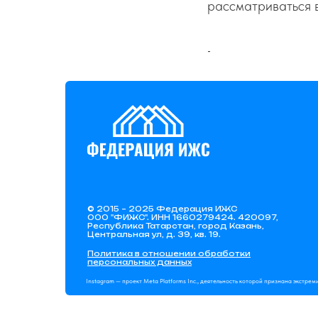
рассматриваться 
-
© 2015 – 2025 Федерация ИЖС
ООО "ФИЖС". ИНН 1660279424. 420097,
Республика Татарстан, город Казань,
Центральная ул, д. 39, кв. 19.
Политика в отношении обработки
персональных данных
Instagram — проект Meta Platforms Inc., деятельность которой признана экстре