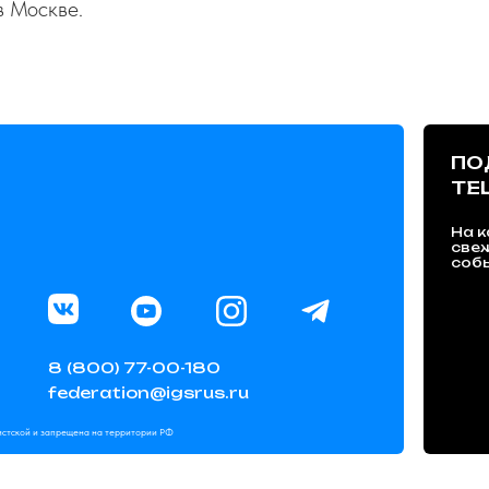
в Москве.
ПО
TE
На к
све
собы
8 (800) 77-00-180
federation@igsrus.ru
мистской и запрещена на территории РФ