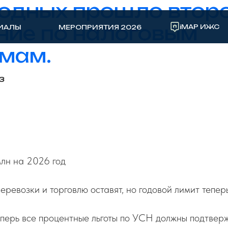
одных прошло втор
ие по налоговым
iMAP ИЖС
ИАЛЫ
МЕРОПРИЯТИЯ 2026
мам.
3
лн на 2026 год
перевозки и торговлю оставят, но годовой лимит тепер
еперь все процентные льготы по УСН должны подтвер