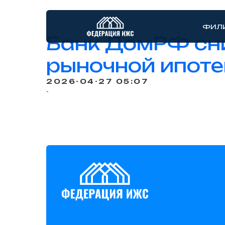
ФИЛ
Банк ДомРФ сни
рыночной ипоте
2026-04-27 05:07
-