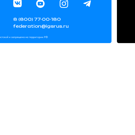
8 (800) 77-00-180
federation@igsrus.ru
мистской и запрещена на территории РФ