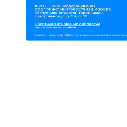
© 2015 – 2025 Федерация ИЖС
ООО "ФИЖС". ИНН 1660279424. 420097,
Республика Татарстан, город Казань,
Центральная ул, д. 39, кв. 19.
Политика в отношении обработки
персональных данных
Instagram — проект Meta Platforms Inc., деятельность которой признана экстре