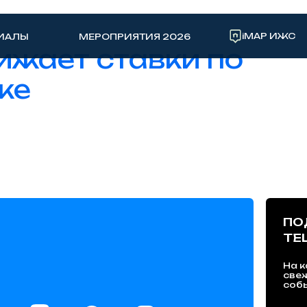
iMAP ИЖС
ИАЛЫ
МЕРОПРИЯТИЯ 2026
жает ставки по
ке
ПО
TE
На к
све
собы