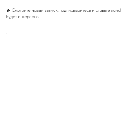
🔥 Смотрите новый выпуск, подписывайтесь и ставьте лайк!
Будет интересно!
-
ПОДПИСЫВАЙТЕСЬ НА TELEGRAM
ФЕДЕРАЦИИ ИЖС
На канале вы найдете самую свежую
информацию о всех событиях связанных
с ИЖС.