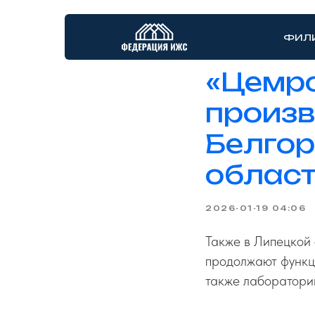
ФИЛ
«Цемро
произв
Белгор
област
2026-01-19 04:06
Также в Липецкой 
продолжают функци
также лаборатори