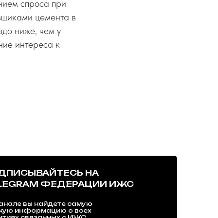
нием спроса при
вщиками цемента в
до ниже, чем у
ние интереса к
ДПИСЫВАЙТЕСЬ НА
LEGRAM ФЕДЕРАЦИИ ИЖС
анале вы найдете самую
жую информацию о всех
тиях связанных с ИЖС.