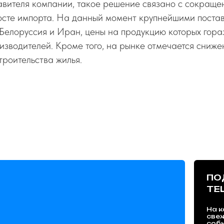
авителя компании, такое решение связано с сокраще
сте импорта. На данный момент крупнейшими поста
Белоруссия и Иран, цены на продукцию которых гораз
изводителей. Кроме того, на рынке отмечается сниже
троительства жилья.
ПО
TE
На к
све
собы