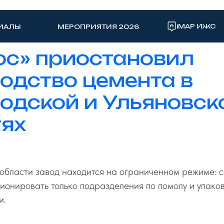
iMAP ИЖС
ИАЛЫ
МЕРОПРИЯТИЯ 2026
с» приостановил
одство цемента в
одской и Ульяновск
ях
области завод находится на ограниченном режиме: 
онировать только подразделения по помолу и упаков
и.