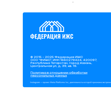
-
© 2015 – 2025 Федерация ИЖС
ООО "ФИЖС". ИНН 1660279424. 420097,
Республика Татарстан, город Казань,
Центральная ул, д. 39, кв. 19.
Политика в отношении обработки
персональных данных
Instagram — проект Meta Platforms Inc., деятельность которой признана экстре