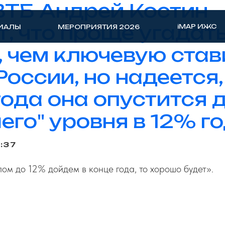
ВТБ Андрей Костин
т, что проще угадат
iMAP ИЖС
ИАЛЫ
МЕРОПРИЯТИЯ 2026
, чем ключевую став
России, но надеется,
года она опустится 
его" уровня в 12% г
:37
лом до 12% дойдем в конце года, то хорошо будет».