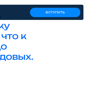
ь
ВСТУПИТЬ
ку
 что к
до
одовых.