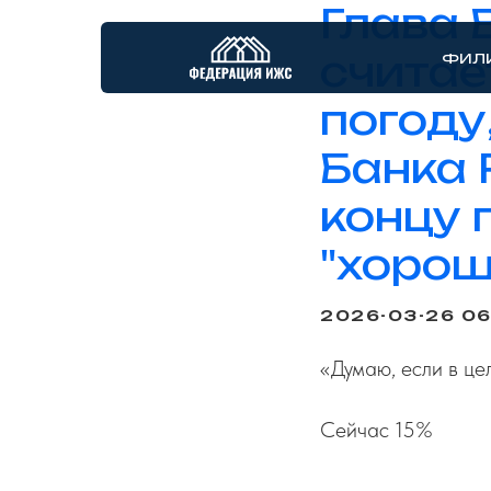
Глава 
считае
ФИЛ
погоду
Банка 
концу 
"хорош
2026-03-26 06
«Думаю, если в це
Сейчас 15%