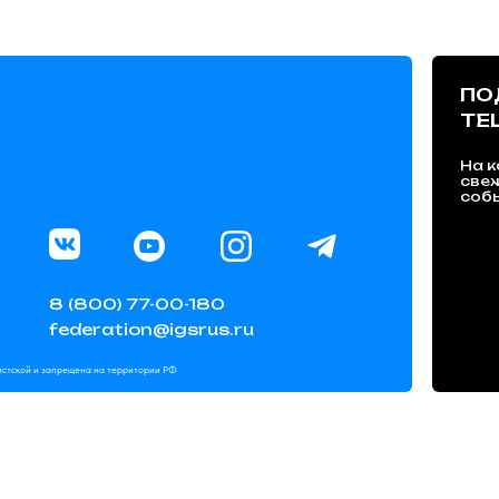
ПО
TE
На к
све
собы
8 (800) 77-00-180
federation@igsrus.ru
мистской и запрещена на территории РФ