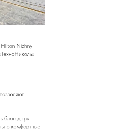
Hilton Nizhny
 «ТехноНиколь»
позволяют
сь благодаря
ально комфортные