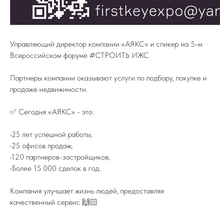
Управляющий директор компании «АЯКС» и спикер на 5-м
Всероссийском форуме #СТРОИТЬ ИЖС
Партнеры компании оказывают услуги по подбору, покупке и
продаже недвижимости.
ПОДПИСЫВАЙТЕСЬ НА TELEGRAM
ФЕДЕРАЦИИ ИЖС
✅ Сегодня «АЯКС» - это:
На канале вы найдете самую свежую
информацию о всех событиях связанных
с ИЖС.
•25 лет успешной работы;
•25 офисов продаж;
TELEGRAM
•120 партнеров-застройщиков;
•Более 15 000 сделок в год.
Компания улучшает жизнь людей, предоставляя
качественный сервис 🙌🏻
8 (800) 77-00-180