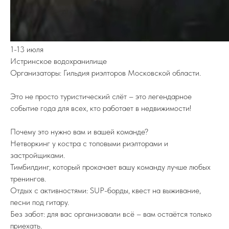
ПОДПИСЫВАЙТЕСЬ НА TELEGRAM
1-13 июля
ФЕДЕРАЦИИ ИЖС
Истринское водохранилище
На канале вы найдете самую свежую
информацию о всех событиях связанных
Организаторы: Гильдия риэлторов Московской области.
с ИЖС.
TELEGRAM
Это не просто туристический слёт – это легендарное
событие года для всех, кто работает в недвижимости!
Почему это нужно вам и вашей команде?
Нетворкинг у костра с топовыми риэлторами и
застройщиками.
8 (800) 77-00-180
Тимбилдинг, который прокачает вашу команду лучше любых
federation@igsrus.ru
тренингов.
Отдых с активностями: SUP-борды, квест на выживание,
песни под гитару.
© 2015 – 2025 Федерация ИЖС
Без забот: для вас организовали всё – вам остаётся только
ООО "ФИЖС". ИНН 1660279424. 420097, Республика
Татарстан, город Казань, Центральная ул, д. 39, кв. 19.
приехать.