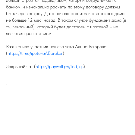
должен строится подрядчиком, который сотрудничает с
банком, и изначально расчеты по этому договору должны
быть через эскроу. Дата начала строительства такого дома
не больше 12 мес. назад. В таком случае фундамент дома (в
т.ч. ленточный), который будет достроен с ипотекой – не
является препятствием.
Разъяснила участник нашего чата Алина Баюрова
(
https://t.me/ipotekaABbroker
)
Закрытый чат (
https://paywall.pw/fed_igs
)
-