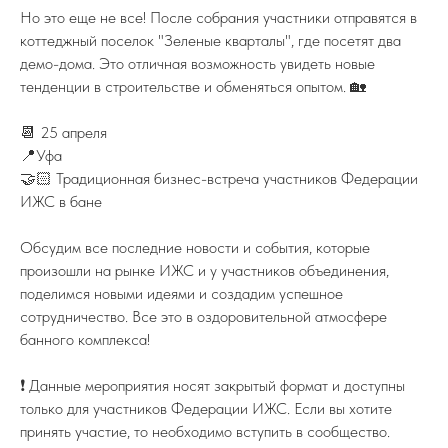
Но это еще не все! После собрания участники отправятся в
TELEGRAM
коттеджный поселок "Зеленые кварталы", где посетят два
демо-дома. Это отличная возможность увидеть новые
тенденции в строительстве и обменяться опытом. 🏡
📆 25 апреля
📍Уфа
8 (800) 77-00-180
🤝🏻 Традиционная бизнес-встреча участников Федерации
federation@igsrus.ru
ИЖС в бане
Обсудим все последние новости и события, которые
© 2015 – 2025 Федерация ИЖС
ООО "ФИЖС". ИНН 1660279424. 420097, Республика
произошли на рынке ИЖС и у участников объединения,
Татарстан, город Казань, Центральная ул, д. 39, кв. 19.
поделимся новыми идеями и создадим успешное
Политика в отношении обработки
персональных данных
сотрудничество. Все это в оздоровительной атмосфере
Instagram — проект Meta Platforms Inc., деятельность которой
банного комплекса!
признана экстремистской и запрещена на территории РФ
❗️ Данные мероприятия носят закрытый формат и доступны
только для участников Федерации ИЖС. Если вы хотите
принять участие, то необходимо вступить в сообщество.