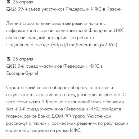
📆 25 апреля
🤝🏻 39-й съезд участников Федерации ИЖС в Казани!
Летний строительный сезон мы решили начать с
неформальной встречи представителей Федерации ИЖС,
обеспечив мощный нетворкинг на рыбалке
Подробнее о съезде. (https://t.me/federationigs/2065)
📆 25 апреля
🤝🏻 3-й съезд участников Федерации ИЖС в
Екатеринбурге!
Строительный сезон набирает обороты, а это значит
актуальность эффективного сотрудничества возрастает. С
чего стоит начать? Конечно с взаимодействия с банками.
Вот и 3-й съезд участников Федерации ИЖС пройдет в
главном офисе Банка ДОМ.РФ Урала. Участникам
ПОДПИСЫВАЙТЕСЬ НА TELEGRAM
ФЕДЕРАЦИИ ИЖС
расскажут о планах и совместных решениях по реализации
На канале вы найдете самую свежую
ипотечного продукта на рынке ИЖС.
информацию о всех событиях связанных
с ИЖС.