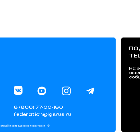
ПО
TE
На к
све
собы
8 (800) 77-00-180
federation@igsrus.ru
мистской и запрещена на территории РФ