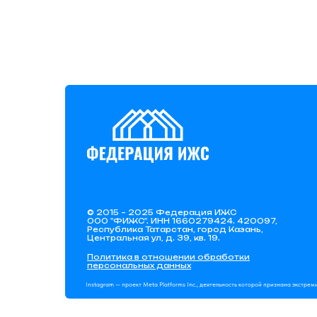
© 2015 – 2025 Федерация ИЖС
ООО "ФИЖС". ИНН 1660279424. 420097,
Республика Татарстан, город Казань,
Центральная ул, д. 39, кв. 19.
Политика в отношении обработки
персональных данных
Instagram — проект Meta Platforms Inc., деятельность которой признана экстре