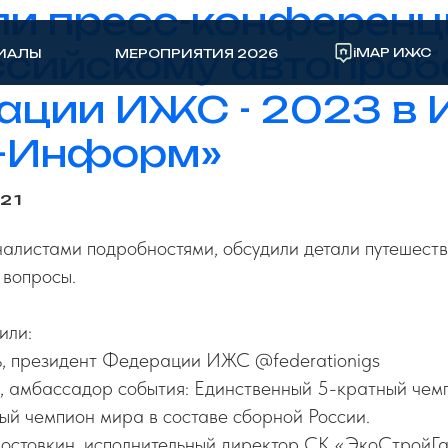
и пресс-конференц
сийскому автопроб
iMAP ИЖС
ИАЛЫ
МЕРОПРИЯТИЯ 2026
ции ИЖС - 2023 в 
р-Информ»
:21
алистами подробностями, обсудили детали путешестви
 вопросы.
или:
ь, президент Федерации ИЖС @federationigs
в, амбассадор события: Единственный 5-кратный чем
ый чемпион мира в составе сборной России.
лостовкин, исполнительный директор СК «ЭкоСтройГ