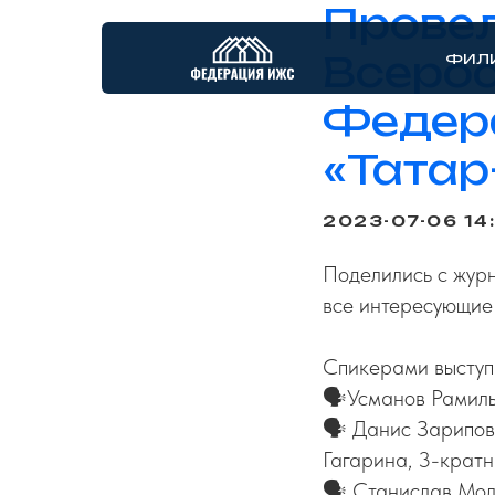
Провел
Всерос
ФИЛ
Федера
«Тата
2023-07-06 14
Поделились с журн
все интересующие
Спикерами выступ
🗣️Усманов Рамил
🗣️ Данис Зарипо
Гагарина, 3-кратн
🗣️ Станислав Мо