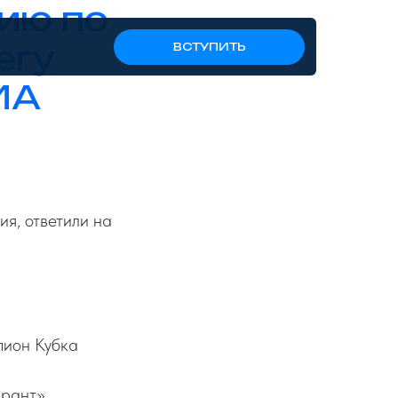
ию по
егу
ВСТУПИТЬ
ИА
я, ответили на
пион Кубка
арант»