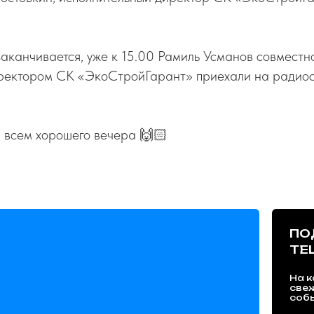
аканчивается, уже к 15.00 Рамиль Усманов совмест
ректором СК «ЭкоСтройГарант» приехали на радио
 всем хорошего вечера 🙌🏻
ПО
TE
На к
све
собы