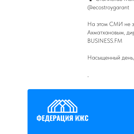
@ecostroygarant
На этом СМИ не з
Ахматхановым, ди
BUSINESS.FM
Насыщенный день,
-