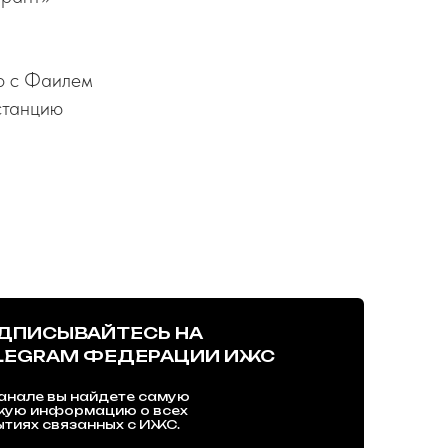
но с Фаилем
станцию
ДПИСЫВАЙТЕСЬ НА
LEGRAM ФЕДЕРАЦИИ ИЖС
анале вы найдете самую
жую информацию о всех
тиях связанных с ИЖС.