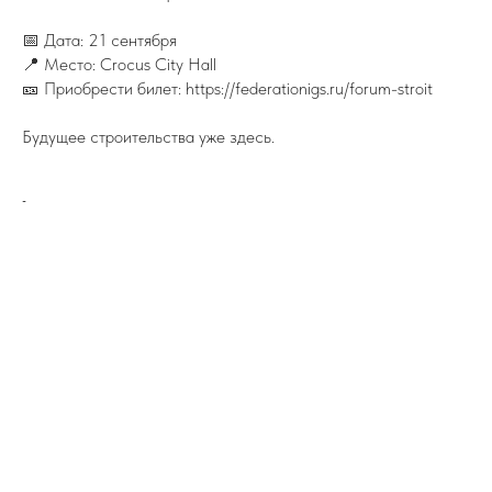
📅 Дата: 21 сентября
📍 Место: Crocus City Hall
🎫 Приобрести билет: https://federationigs.ru/forum-stroit
Будущее строительства уже здесь.
-
ПОДПИСЫВАЙТЕСЬ НА TELEGRAM
ФЕДЕРАЦИИ ИЖС