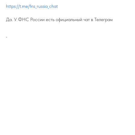
https://t.me/fns_russia_chat
Да. У ФНС России есть официальный чат в Телеграм
-
ПОДПИСЫВАЙТЕСЬ НА TELEGRAM
ФЕДЕРАЦИИ ИЖС
На канале вы найдете самую свежую
информацию о всех событиях связанных
с ИЖС.
TELEGRAM
8 (800) 77-00-180
federation@igsrus.ru