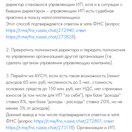
директор становился управляющим ИП, хотя и в ситуации с
бывшим директором – управляющим ИП есть судебная
практика в пользу налогоплательщика.
Этот способ подтверждается ответом в чате ФНС (вопрос
https://t.me/fns_russia_chat/272940, ответ
https://t.me/fns_russia_chat/273828
).
2. Прекратить полномочия директора и передать полномочия
по управлению организацией другой организации (т.е.
сделать органом управления управляющую компанию).
3. Перейти на АУСН, если есть такая возможность (лимит
доходов 60 млн. руб, численность до 5 чел., стоимость
основных средств до 150 млн. руб, нет НДС, нет страховых
взносов (в том числе для ИП "за себя"), при базе "доходы"
ставка 8%, при базе "доходы - расходы" ставка 20%, но не
менее 3% от доходов).
Данный вывод в том числе подтверждается ответом в чате
ФНС (вопрос
https://t.me/fns_russia_chat/272801, ответ
https://t.me/fns_russia_chat/273178
). Организации и ИП,