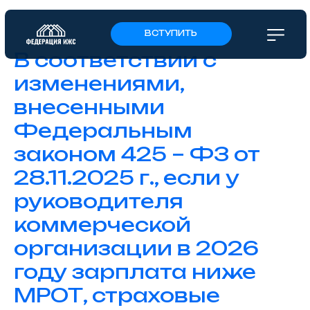
ВСТУПИТЬ
В соответствии с
изменениями,
внесенными
Федеральным
законом 425 – ФЗ от
28.11.2025 г., если у
руководителя
коммерческой
организации в 2026
году зарплата ниже
МРОТ, страховые