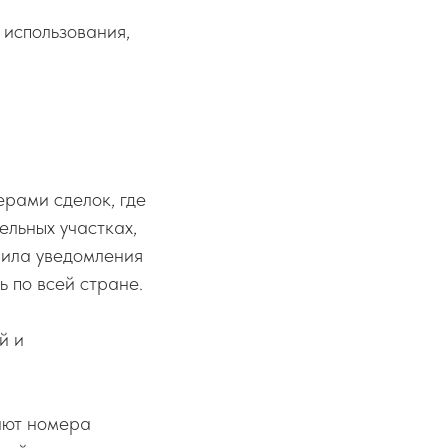
 использования,
ерами сделок, где
льных участках,
вила уведомления
ь по всей стране.
й и
ают номера