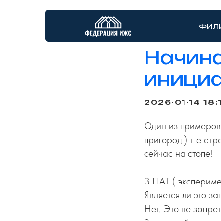
ФИЛ
Начина
иници
2026-01-14 18:
Один из примеров 
пригород ) т е ст
сейчас на стопе!
3 ПАТ ( экспериме
Является ли это з
Нет. Это не запре