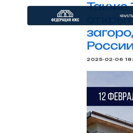
Также 
открыт
ФИЛ
загор
России
2025-02-06 18