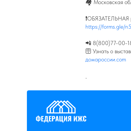
🏘️ Московская обл
❗️ОБЯЗАТЕЛЬНАЯ 
https://forms.gle
📲 8(800)77-00-1
🛜 Узнать о выстав
домароссии.com
-