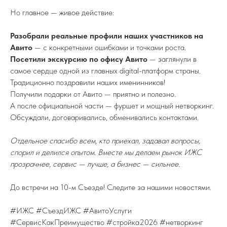
Но главное — живое действие:
Разобрали реальные профили наших участников на
Авито
— с конкретными ошибками и точками роста.
Посетили экскурсию по офису Авито
— заглянули в
самое сердце одной из главных digital-платформ страны.
Традиционно поздравили наших именинников!
ПОДПИСЫВАЙТЕСЬ НА TELEGRAM
Получили подарки от Авито — приятно и полезно.
ФЕДЕРАЦИИ ИЖС
А после официальной части — фуршет и мощный нетворкинг.
На канале вы найдете самую свежую
информацию о всех событиях связанных
Обсуждали, договаривались, обменивались контактами.
с ИЖС.
TELEGRAM
Отдельное спасибо всем, кто приехал, задавал вопросы,
спорил и делился опытом. Вместе мы делаем рынок ИЖС
прозрачнее, сервис — лучше, а бизнес — сильнее.
До встречи на 10-м Съезде! Следите за нашими новостями.
8 (800) 77-00-180
#ИЖС #СъездИЖС #АвитоУслуги
federation@igsrus.ru
#СервисКакПреимущество #стройка2026 #нетворкинг