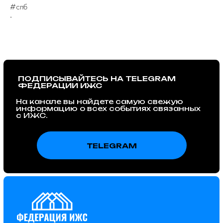
#спб
-
© 2015 – 2025 Федерация ИЖС
ООО "ФИЖС". ИНН 1660279424. 420097, Республика
Татарстан, город Казань, Центральная ул, д. 39, кв. 19.
Политика в отношении обработки
персональных данных
Instagram — проект Meta Platforms Inc., деятельность которой
признана экстремистской и запрещена на территории РФ