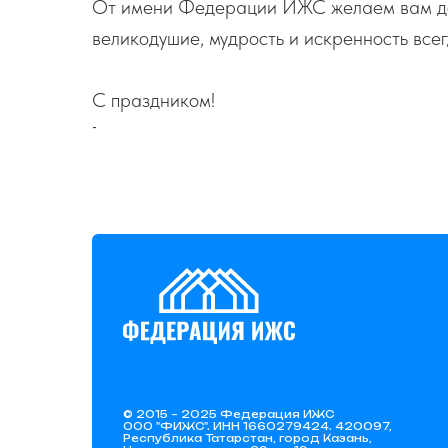
От имени Федерации ИЖС желаем вам до
великодушие, мудрость и искренность всег
С праздником!
-
© 2015 – 2025 Федерация ИЖС
ООО "ФИЖС". ИНН 1660279424. 420097,
Республика Татарстан, город Казань,