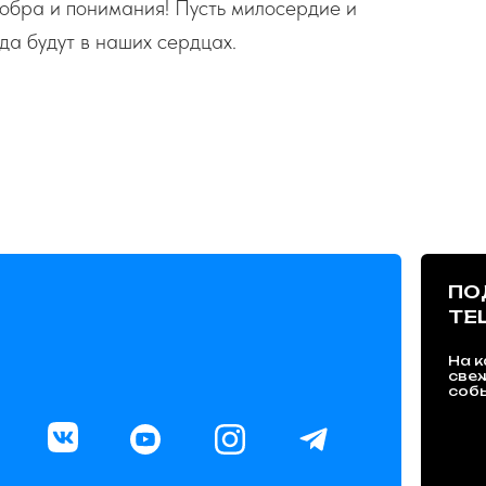
бра и понимания! Пусть милосердие и
да будут в наших сердцах.
ПО
TE
На к
све
собы