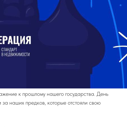
важение к прошлому нашего государства. День
 за наших предков, которые отстояли свою