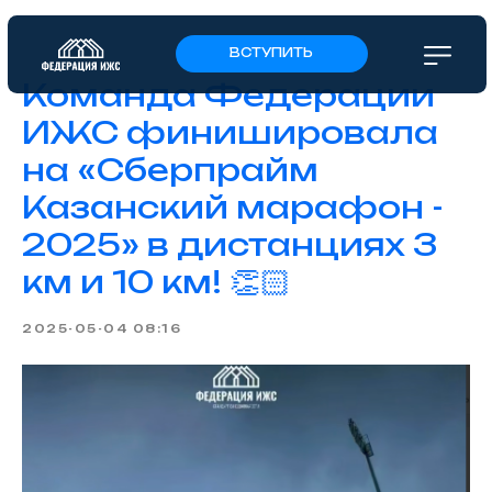
ВСТУПИТЬ
Команда Федерации
ИЖС финишировала
на «Сберпрайм
Казанский марафон -
2025» в дистанциях 3
км и 10 км! 👏🏻
2025-05-04 08:16