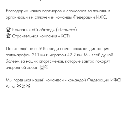
Благодарим наших партнеров и спонсоров за помощь в
организации и сплочении команды Федерации ИЖС:
🏆 Компания «Снабград» («Гермес»)
🏆 Строительная компания «КСТ»
Но это ещё не всё! Впереди самая сложная дистанция –
полумарафон 21.1 км и марафон 42.2 км! Мы всей душой
болеем за наших спортсменов, которые завтра покорят
очередной забег! 🙌🏻
Мы гордимся нашей командой - командой Федерации ИЖС!
Алга! 🥇🥈🥉
-
ПОДПИСЫВАЙТЕСЬ НА TELEGRAM
ФЕДЕРАЦИИ ИЖС