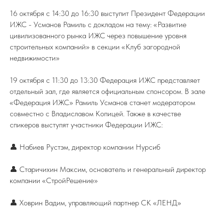
16 октября с 14:30 до 16:30 выступит Президент Федерации
ИЖС - Усманов Рамиль с докладом на тему: «Развитие
цивилизованного рынка ИЖС через повышение уровня
строительных компаний» в секции «Клуб загородной
недвижимости»
19 октября с 11:30 до 13:30 Федерация ИЖС представляет
отдельный зал, где является официальным спонсором. В зале
«Федерация ИЖС» Рамиль Усманов станет модератором
совместно с Владиславом Копицей. Также в качестве
ПОДПИСЫВАЙТЕСЬ НА TELEGRAM
спикеров выступят участники Федерации ИЖС:
ФЕДЕРАЦИИ ИЖС
На канале вы найдете самую свежую
информацию о всех событиях связанных
👤 Набиев Рустэм, директор компании Нурсиб
с ИЖС.
TELEGRAM
👤 Старичихин Максим, основатель и генеральный директор
компании «СтройРешение»
👤 Ховрин Вадим, управляющий партнер СК «ЛЕНД»