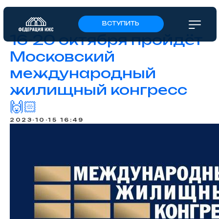
ВСТУПИТЬ
16-20 октября пройдёт
Московский
международный
жилищный конгресс
🙌🏻
2023-10-15 16:49