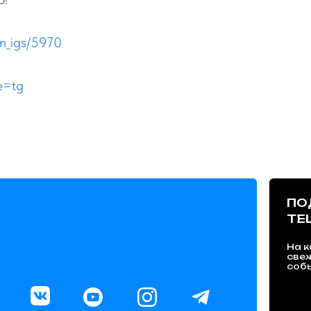
on_igs/5970
ce=tg
ПО
TE
На к
све
собы