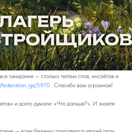
все ожидания — столько теплых слов, инсайтов и
e/federation_igs/5970
. Спасибо вам огромное!
тов» и долго думали: «Что дальше?». И знаете
стрече — всем безумно понравился четкий план