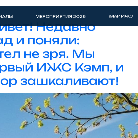
iMAP ИЖС
ИАЛЫ
МЕРОПРИЯТИЯ 2026
ривет! Недавно
д и поняли:
ел не зря. Мы
рвый ИЖС Кэмп, и
пор зашкаливают!