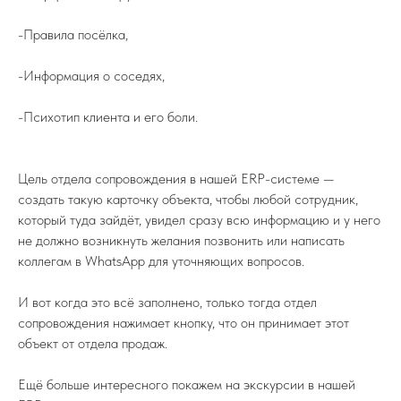
© 2015 – 2025 Федерация ИЖС
ООО "ФИЖС". ИНН 1660279424. 420097, Республика
-Правила посёлка,
Татарстан, город Казань, Центральная ул, д. 39, кв. 19.
Политика в отношении обработки
персональных данных
-Информация о соседях,
Instagram — проект Meta Platforms Inc., деятельность которой
признана экстремистской и запрещена на территории РФ
-Психотип клиента и его боли.
Цель отдела сопровождения в нашей ERP-системе —
создать такую карточку объекта, чтобы любой сотрудник,
который туда зайдёт, увидел сразу всю информацию и у него
не должно возникнуть желания позвонить или написать
коллегам в WhatsApp для уточняющих вопросов.
И вот когда это всё заполнено, только тогда отдел
сопровождения нажимает кнопку, что он принимает этот
объект от отдела продаж.
Ещё больше интересного покажем на экскурсии в нашей