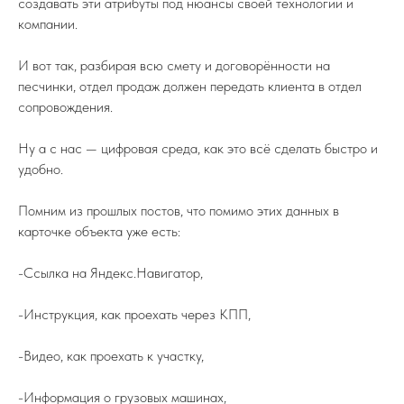
создавать эти атрибуты под нюансы своей технологии и
компании.
И вот так, разбирая всю смету и договорённости на
песчинки, отдел продаж должен передать клиента в отдел
сопровождения.
ПОДПИСЫВАЙТЕСЬ НА TELEGRAM
ФЕДЕРАЦИИ ИЖС
Ну а с нас — цифровая среда, как это всё сделать быстро и
На канале вы найдете самую свежую
информацию о всех событиях связанных
удобно.
с ИЖС.
Помним из прошлых постов, что помимо этих данных в
TELEGRAM
карточке объекта уже есть:
-Ссылка на Яндекс.Навигатор,
-Инструкция, как проехать через КПП,
8 (800) 77-00-180
federation@igsrus.ru
-Видео, как проехать к участку,
-Информация о грузовых машинах,