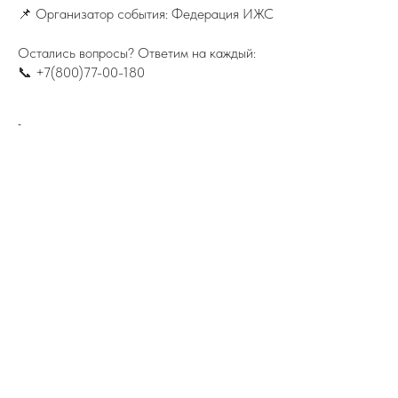
📌 Организатор события: Федерация ИЖС
Остались вопросы? Ответим на каждый:
📞 +7(800)77-00-180
-
ПОДПИСЫВАЙТЕСЬ НА TELEGRAM
ФЕДЕРАЦИИ ИЖС
На канале вы найдете самую свежую
информацию о всех событиях связанных
с ИЖС.
TELEGRAM