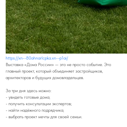
https://xn--80ahnarlcpka.xn--p1ai/
ПОДПИСЫВАЙТЕСЬ НА TELEGRAM
ФЕДЕРАЦИИ ИЖС
Выставка «Дома России» — это не просто событие. Это
На канале вы найдете самую свежую
главный проект, который объединяет застройщиков,
информацию о всех событиях связанных
с ИЖС.
архитекторов и будущих домовладельцев.
TELEGRAM
За три дня здесь можно:
- увидеть готовые дома;
- получить консультации экспертов;
- найти надёжного подрядчика;
- выбрать проект мечты для своей семьи.
8 (800) 77-00-180