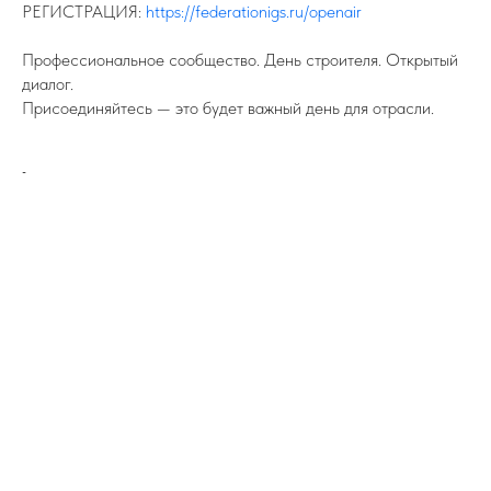
РЕГИСТРАЦИЯ:
https://federationigs.ru/openair
Профессиональное сообщество. День строителя. Открытый
диалог.
Присоединяйтесь — это будет важный день для отрасли.
-
ПОДПИСЫВАЙТЕСЬ НА TELEGRAM
ФЕДЕРАЦИИ ИЖС
На канале вы найдете самую свежую
информацию о всех событиях связанных
с ИЖС.
TELEGRAM