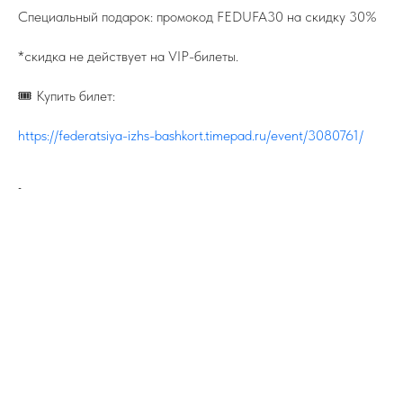
Специальный подарок: промокод FEDUFA30 на скидку 30%
*скидка не действует на VIP-билеты.
🎟️ Купить билет:
https://federatsiya-izhs-bashkort.timepad.ru/event/3080761/
-
ПОДПИСЫВАЙТЕСЬ НА TELEGRAM
ФЕДЕРАЦИИ ИЖС
На канале вы найдете самую свежую
информацию о всех событиях связанных
с ИЖС.
TELEGRAM