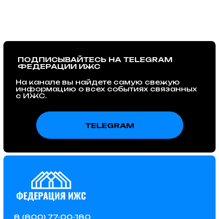
информацию о всех событиях связанных
с ИЖС.
TELEGRAM
8 (800) 77-00-180
federation@igsrus.ru
© 2015 – 2025 Федерация ИЖС
ООО "ФИЖС". ИНН 1660279424. 420097, Республика
Татарстан, город Казань, Центральная ул, д. 39, кв. 19.
Политика в отношении обработки
персональных данных
Instagram — проект Meta Platforms Inc., деятельность которой
признана экстремистской и запрещена на территории РФ