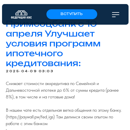
ВСТУПИТЬ
Примсоцбанк с 10
апреля Улучшает
условия программ
ипотечного
кредитования:
2025-04-09 03:03
Снижает стоимости аккредитива по Семейной и
Дальневосточной ипотеке до 6% от суммы кредита (ранее
8%), в том числе и на готовые дома!
В нашем чате есть отдельная ветка общения по этому банку.
(https://paywall.pw/fed_igs) Там делимся своим опытом по
ПОДПИСЫВАЙТЕСЬ НА TELEGRAM
ФЕДЕРАЦИИ ИЖС
работе с этим банком
На канале вы найдете самую свежую
-