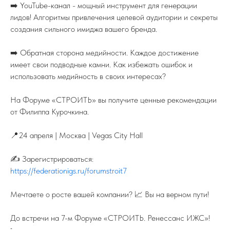
➡️ YouTube-канал - мощный инструмент для генерации
лидов! Алгоритмы привлечения целевой аудитории и секреты
создания сильного имиджа вашего бренда.
➡️ Обратная сторона медийности. Каждое достижение
имеет свои подводные камни. Как избежать ошибок и
8 (800) 77-00-180
federation@igsrus.ru
использовать медийность в своих интересах?
На Форуме «СТРОИТЬ» вы получите ценные рекомендации
от Филиппа Курочкина.
© 2015 – 2025 Федерация ИЖС
ООО "ФИЖС". ИНН 1660279424. 420097, Республика
Татарстан, город Казань, Центральная ул, д. 39, кв. 19.
Политика в отношении обработки
📍24 апреля | Москва | Vegas City Hall
персональных данных
Instagram — проект Meta Platforms Inc., деятельность которой
признана экстремистской и запрещена на территории РФ
✍️ Зарегистрироваться:
https://federationigs.ru/forumstroit7
Мечтаете о росте вашей компании? 📈 Вы на верном пути!
До встречи на 7-м Форуме «СТРОИТЬ. Ренессанс ИЖС»!
-