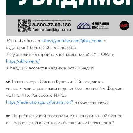
⚡️YouTube-блогер
https://youtube.com/@sky_home
с
аудиторией более 600 тыс. человек
⚡️ Руководитель строительной компании «SKY HOME»
https://skhome.ru/
⚡️ Ведущий эксперт в недвижимости и медиа
📣 Наш спикер - Филипп Курочкин! Он поделится
уникальными стратегиями ведения бизнеса на 7-м Форуме
«СТРОИТЬ. Ренессанс ИЖС»
https://federationigs.ru/forumstroit7
и поднимет темы:
ПОДПИСЫВАЙТЕСЬ НА TELEGRAM
ФЕДЕРАЦИИ ИЖС
На канале вы найдете самую свежую
информацию о всех событиях связанных
➡️ Потребительский терроризм. Как защитить свой бизнес
с ИЖС.
от недовольства клиентов и обеспечить их лояльность?
TELEGRAM