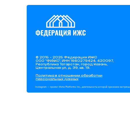
© 2015 – 2025 Федерация ИЖС
ООО "ФИЖС". ИНН 1660279424. 420097,
Республика Татарстан, город Казань,
Центральная ул, д. 39, кв. 19.
Политика в отношении обработки
персональных данных
Instagram — проект Meta Platforms Inc., деятельность которой признана экстре