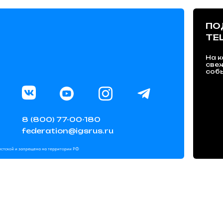
ПО
TE
На к
све
собы
8 (800) 77-00-180
federation@igsrus.ru
мистской и запрещена на территории РФ