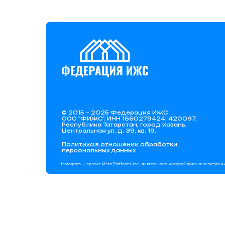
© 2015 – 2025 Федерация ИЖС
ООО "ФИЖС". ИНН 1660279424. 420097,
Республика Татарстан, город Казань,
Центральная ул, д. 39, кв. 19.
Политика в отношении обработки
персональных данных
Instagram — проект Meta Platforms Inc., деятельность которой признана экстре