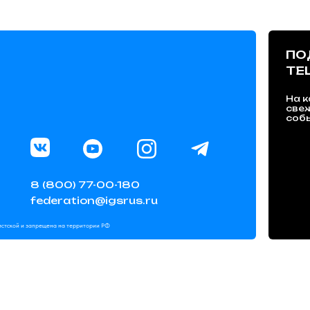
ПО
TE
На к
све
собы
8 (800) 77-00-180
federation@igsrus.ru
мистской и запрещена на территории РФ