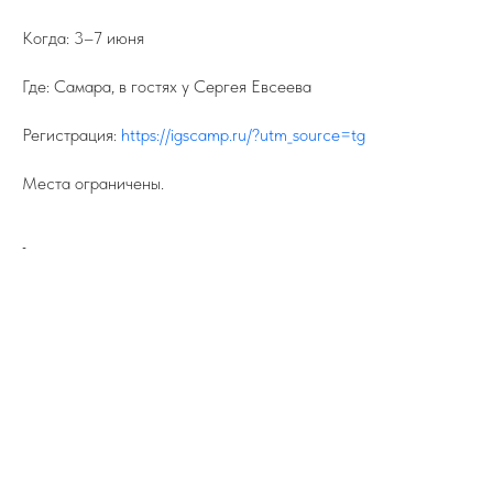
Когда: 3–7 июня
Где: Самара, в гостях у Сергея Евсеева
Регистрация:
https://igscamp.ru/?utm_source=tg
Места ограничены.
-
ПОДПИСЫВАЙТЕСЬ НА TELEGRAM
ФЕДЕРАЦИИ ИЖС
На канале вы найдете самую свежую
информацию о всех событиях связанных
с ИЖС.
TELEGRAM