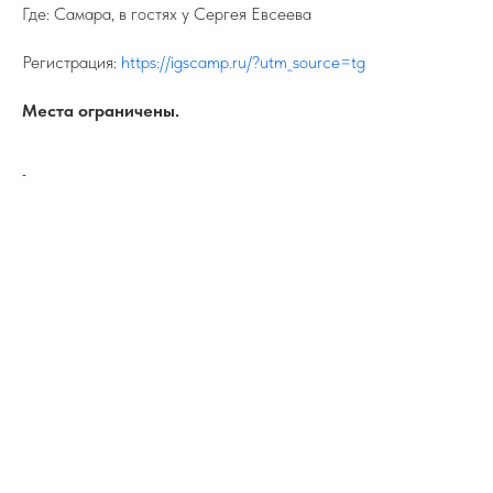
Где: Самара, в гостях у Сергея Евсеева
Регистрация:
https://igscamp.ru/?utm_source=tg
Места ограничены.
-
ПОДПИСЫВАЙТЕСЬ НА TELEGRAM
ФЕДЕРАЦИИ ИЖС
На канале вы найдете самую свежую
информацию о всех событиях связанных
с ИЖС.
TELEGRAM