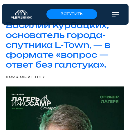
ВСТУПИТЬ
Василий Курбацких,
основатель города-
спутника L‑Town, — в
формате «вопрос —
ответ без галстука».
2026-05-21 11:17