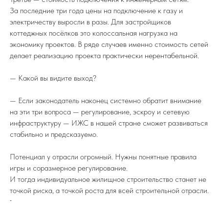
За последние три года цены на подключение к газу и
электричеству выросли в разы. Для застройщиков
коттеджных посёлков это колоссальная нагрузка на
© 2015 – 2025 Федерация ИЖС
ООО "ФИЖС". ИНН 1660279424. 420097, Республика
Татарстан, город Казань, Центральная ул, д. 39, кв. 19.
экономику проектов. В ряде случаев именно стоимость сетей
Политика в отношении обработки
делает реализацию проекта практически нерентабельной.
персональных данных
Instagram — проект Meta Platforms Inc., деятельность которой
признана экстремистской и запрещена на территории РФ
— Какой вы видите выход?
— Если законодатель наконец системно обратит внимание
на эти три вопроса — регулирование, эскроу и сетевую
инфраструктуру — ИЖС в нашей стране сможет развиваться
стабильно и предсказуемо.
Потенциал у отрасли огромный. Нужны понятные правила
игры и соразмерное регулирование.
И тогда индивидуальное жилищное строительство станет не
точкой риска, а точкой роста для всей строительной отрасли.
-