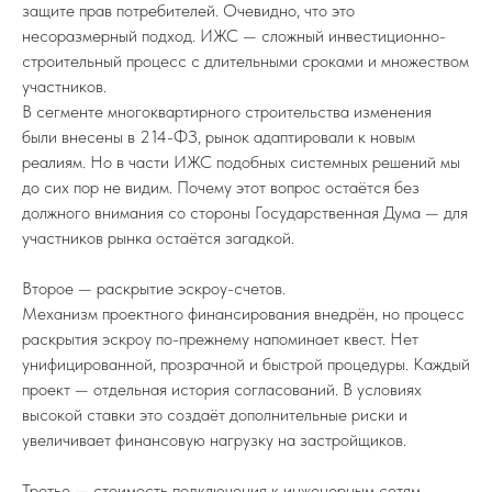
защите прав потребителей. Очевидно, что это
несоразмерный подход. ИЖС — сложный инвестиционно-
строительный процесс с длительными сроками и множеством
участников.
В сегменте многоквартирного строительства изменения
были внесены в 214-ФЗ, рынок адаптировали к новым
реалиям. Но в части ИЖС подобных системных решений мы
до сих пор не видим. Почему этот вопрос остаётся без
ПОДПИСЫВАЙТЕСЬ НА TELEGRAM
должного внимания со стороны Государственная Дума — для
ФЕДЕРАЦИИ ИЖС
участников рынка остаётся загадкой.
На канале вы найдете самую свежую
информацию о всех событиях связанных
с ИЖС.
Второе — раскрытие эскроу-счетов.
Механизм проектного финансирования внедрён, но процесс
TELEGRAM
раскрытия эскроу по-прежнему напоминает квест. Нет
унифицированной, прозрачной и быстрой процедуры. Каждый
проект — отдельная история согласований. В условиях
высокой ставки это создаёт дополнительные риски и
увеличивает финансовую нагрузку на застройщиков.
8 (800) 77-00-180
federation@igsrus.ru
Третье — стоимость подключения к инженерным сетям.