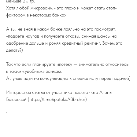
меньше 20 тр.
Хотя любой микрозайм - это плохо и может стать стоп-
фактором в некоторых банках.
А вы, не зная в каком банке лояльно на это посмотрят,
-подаете наугад и получаете отказы, снижая шансы на
одобрение дальше и роняя кредитный рейтинг. Зачем это
делать?)
Так что если планируете ипотеку — внимательно относитесь
ПОДПИСЫВАЙТЕСЬ НА TELEGRAM
к таким «удобным» займам.
ФЕДЕРАЦИИ ИЖС
А лучше идти на консультацию к специалисту перед подачей)
На канале вы найдете самую свежую
информацию о всех событиях связанных
с ИЖС.
Интересная статья от участника нашего чата Алины
TELEGRAM
Баюровой (https://t.me/ipotekaABbroker)
-