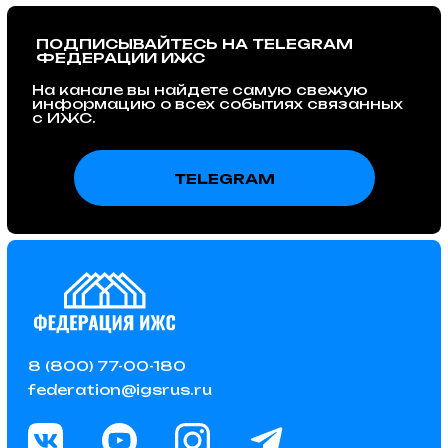
8 (800) 77-00-180
federation@igsrus.ru
© 2015 – 2025 Федерация ИЖС
ООО "ФИЖС". ИНН 1660279424. 420097, Республика
Татарстан, город Казань, Центральная ул, д. 39, кв. 19.
Политика в отношении обработки
персональных данных
Instagram — проект Meta Platforms Inc., деятельность которой
признана экстремистской и запрещена на территории РФ