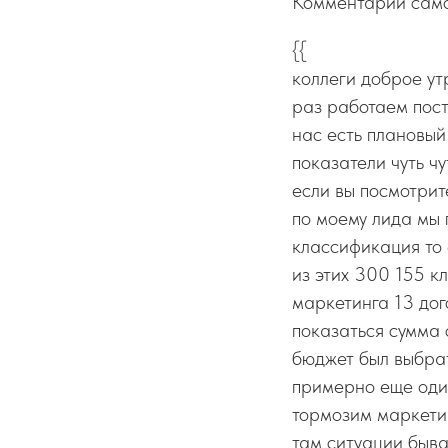
Комментарии само
{{
коллеги доброе ут
раз работаем пост
нас есть плановый
показатели чуть ч
если вы посмотри
по моему лида мы 
классификация то 
из этих 300 155 к
маркетинга 13 дог
показаться сумма 
бюджет был выбрат
примерно еще один
тормозим маркетин
там ситуации быва