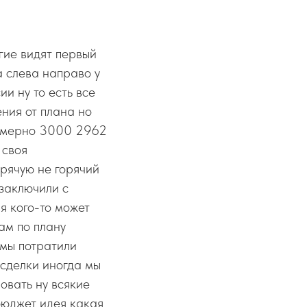
гие видят первый
а слева направо у
и ну то есть все
ения от плана но
римерно 3000 2962
 своя
орячую не горячий
 заключили с
я кого-то может
ам по плану
 мы потратили
 сделки иногда мы
овать ну всякие
бюджет идея какая