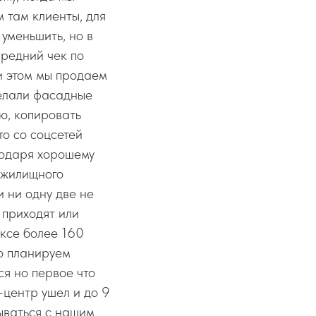
м там клиенты, для
 уменьшить, но в
Средний чек по
ри этом мы продаем
делали фасадные
ю, копировать
то со соцсетей
годаря хорошему
 жилищного
 ни одну две не
 приходят или
иксе более 160
то планируем
ся но первое что
-центр ушел и до 9
ываться с нашим