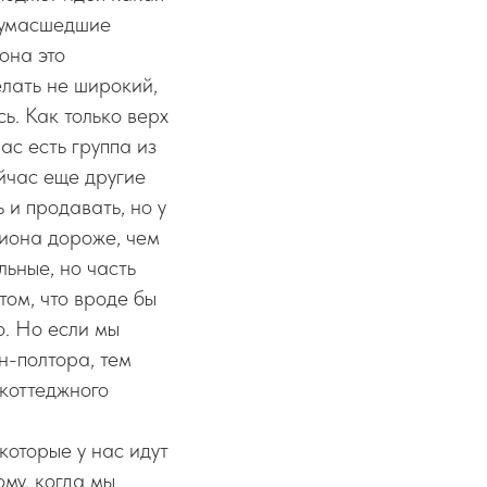
 сумасшедшие
она это
лать не широкий,
ь. Как только верх
ас есть группа из
йчас еще другие
 и продавать, но у
лиона дороже, чем
льные, но часть
том, что вроде бы
о. Но если мы
н-полтора, тем
коттеджного
которые у нас идут
ому, когда мы