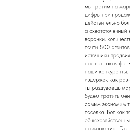
мы тратим на марк
цифры при продаже
действительно бол
а охватоточечный в
воронки, количест
почти 800 агентов
источники продвиж
нас вот такая фор
наши конкуренты. 
издержек как раз-
ты раздуваешь мар
будем тратить мен
самым экономим тр
поселка. Вот как 
общехозяйственные
на маркетинг. Это 