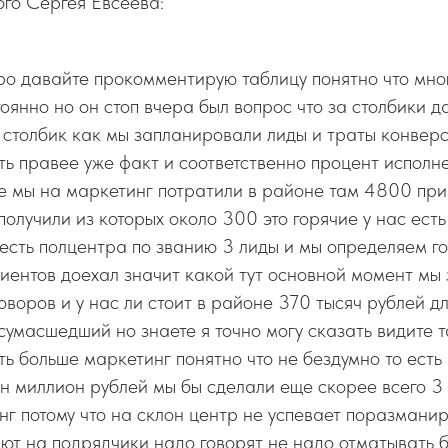
го Сергея Евсеева:
ро давайте прокомментирую таблицу понятно что мно
оянно но он стоп вчера был вопрос что за столбики д
 столбик как мы запланировали лиды и траты конверси
уть правее уже факт и соответственно процент исполн
те мы на маркетинг потратили в районе там 4800 п
получили из которых около 300 это горячие у нас есть
есть полцентра по званию 3 лиды и мы определяем г
лиентов доехал значит какой тут основной момент мы
оворов и у нас ли стоит в районе 370 тысяч рублей дл
сумасшедший но знаете я точно могу сказать видите т
ь больше маркетинг понятно что не бездумно то есть
 миллион рублей мы бы сделали еще скорее всего 3
г потому что на склон центр не успевает поразманир
ют на подрядчики надо говорят не надо отматывать 