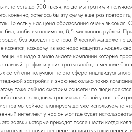
ьги, то есть до 500 тысяч, когда мы тратим и получае
это, конечно, хотелось бы эту сумму еще раз повторить,
так. То есть у нас цена образования очень высокая. 
ас был, чтобы вы понимали, 8,5 миллионов рублей. П
ородок, без заведенного газа. В лесной мы даже не 
е кажется, каждому из вас надо нащупать модель сво
 вещи. не надо я знаю знаете компании которые прос
оссальный трафик и у них траты вообще смешные бла
х сетей они получают но эта сфера индивидуального
оттеджной застройки я знаю несколько таких компании
оэтому тоже сейчас смотрим соцсети что люди греются
работаем с холодным трафиком с базой у нас в битр
иентов мы сейчас планируем да уже используем то ч
венный интеллект у нас он мог где будет использовать
 это заявки которые приходят после шести когда колл
тво интеллект начинает перезванивать утащи перепис