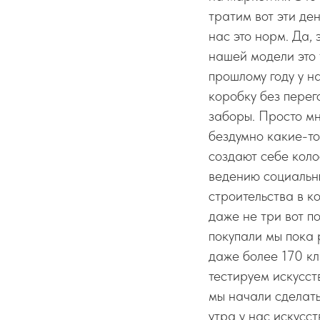
тратим вот эти ден
нас это норм. Да, 
нашей модели это 
прошлому году у н
коробку без перег
заборы. Просто мн
бездумно какие-то
создают себе кол
ведению социальны
строительства в к
даже не три вот п
покупали мы пока 
даже более 170 кл
тестируем искусст
мы начали сделать
утра у нас искусс