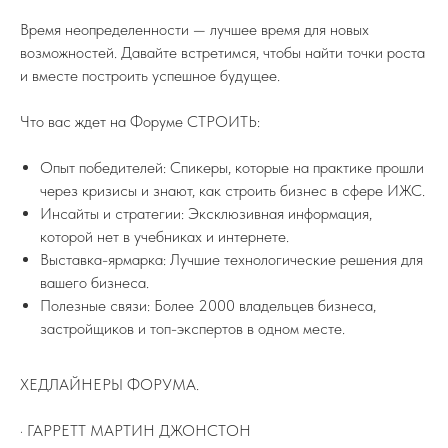
Время неопределенности — лучшее время для новых
возможностей. Давайте встретимся, чтобы найти точки роста
и вместе построить успешное будущее.
Что вас ждет на Форуме СТРОИТЬ:
Опыт победителей: Спикеры, которые на практике прошли
через кризисы и знают, как строить бизнес в сфере ИЖС.
ПОДПИСЫВАЙТЕСЬ НА TELEGRAM
Инсайты и стратегии: Эксклюзивная информация,
ФЕДЕРАЦИИ ИЖС
которой нет в учебниках и интернете.
На канале вы найдете самую свежую
информацию о всех событиях связанных
Выставка-ярмарка: Лучшие технологические решения для
с ИЖС.
вашего бизнеса.
Полезные связи: Более 2000 владельцев бизнеса,
TELEGRAM
застройщиков и топ-экспертов в одном месте.
ХЕДЛАЙНЕРЫ ФОРУМА.
· ГАРРЕТТ МАРТИН ДЖОНСТОН
8 (800) 77-00-180