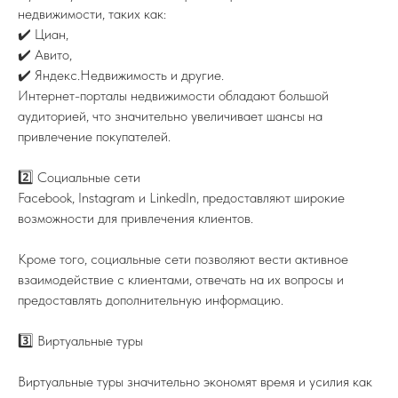
недвижимости, таких как:
✔️ Циан,
✔️ Авито,
✔️ Яндекс.Недвижимость и другие.
Интернет-порталы недвижимости обладают большой
ПОДПИСЫВАЙТЕСЬ НА TELEGRAM
ФЕДЕРАЦИИ ИЖС
аудиторией, что значительно увеличивает шансы на
На канале вы найдете самую свежую
привлечение покупателей.
информацию о всех событиях связанных
с ИЖС.
2️⃣ Социальные сети
TELEGRAM
Facebook, Instagram и LinkedIn, предоставляют широкие
возможности для привлечения клиентов.
Кроме того, социальные сети позволяют вести активное
взаимодействие с клиентами, отвечать на их вопросы и
предоставлять дополнительную информацию.
8 (800) 77-00-180
federation@igsrus.ru
3️⃣ Виртуальные туры
Виртуальные туры значительно экономят время и усилия как
© 2015 – 2025 Федерация ИЖС
ООО "ФИЖС". ИНН 1660279424. 420097, Республика