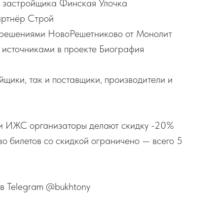
т застройщика Финская Улочка
артнёр Строй
и решениями НовоРешетниково от Монолит
 источниками в проекте Биография
йщики, так и поставщики, производители и
и ИЖС организаторы делают скидку -20%
во билетов со скидкой ограничено — всего 5
 в Telegram @bukhtony