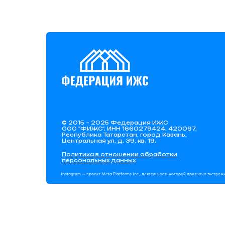
© 2015 – 2025 Федерация ИЖС
ООО "ФИЖС". ИНН 1660279424. 420097,
Республика Татарстан, город Казань,
Центральная ул, д. 39, кв. 19.
Политика в отношении обработки
персональных данных
Instagram — проект Meta Platforms Inc., деятельность которой признана экстре