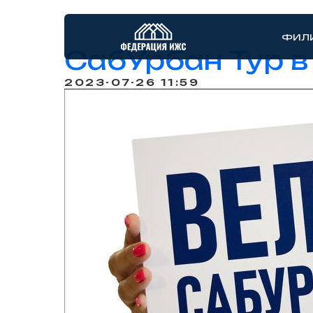
ФИЛ
СабУрбан Тур 
2023-07-26 11:59