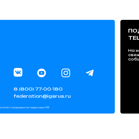
ПО
TE
На к
све
собы
8 (800) 77-00-180
federation@igsrus.ru
мистской и запрещена на территории РФ