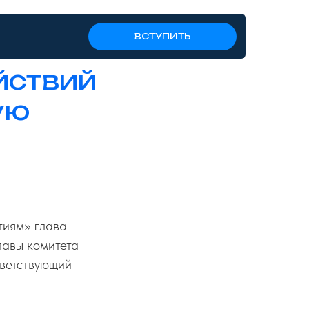
ВСТУПИТЬ
йствий
ую
тиям» глава
лавы комитета
тветствующий