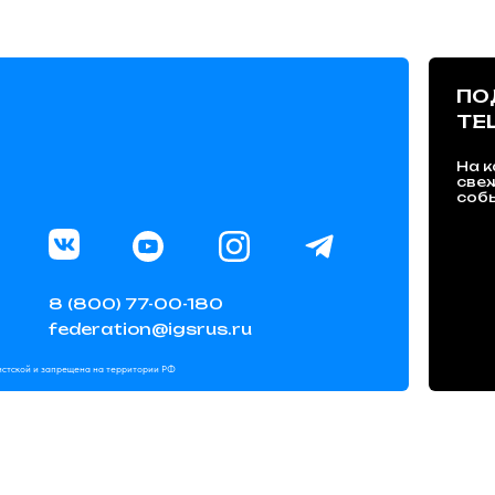
ПО
TE
На к
све
собы
8 (800) 77-00-180
federation@igsrus.ru
мистской и запрещена на территории РФ