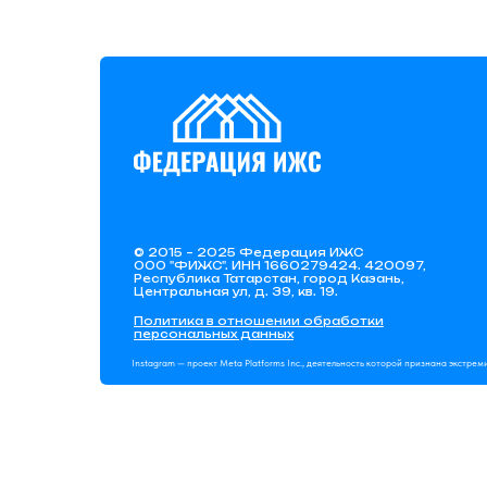
© 2015 – 2025 Федерация ИЖС
ООО "ФИЖС". ИНН 1660279424. 420097,
Республика Татарстан, город Казань,
Центральная ул, д. 39, кв. 19.
Политика в отношении обработки
персональных данных
Instagram — проект Meta Platforms Inc., деятельность которой признана экстре