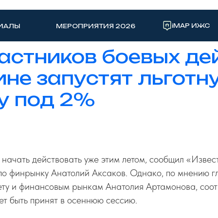
iMAP ИЖС
ИАЛЫ
МЕРОПРИЯТИЯ 2026
астников боевых де
ине запустят льготн
у под 2%
начать действовать уже этим летом, сообщил «Извес
по финрынку Анатолий Аксаков. Однако, по мнению г
ту и финансовым рынкам Анатолия Артамонова, соо
т быть принят в осеннюю сессию.