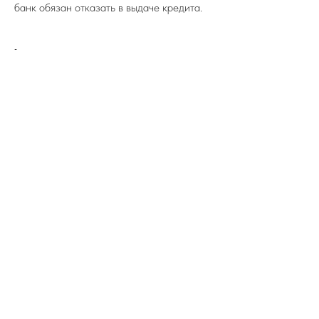
банк обязан отказать в выдаче кредита.
-
ПОДПИСЫВАЙТЕСЬ НА TELEGRAM
ФЕДЕРАЦИИ ИЖС
На канале вы найдете самую свежую
информацию о всех событиях связанных
с ИЖС.